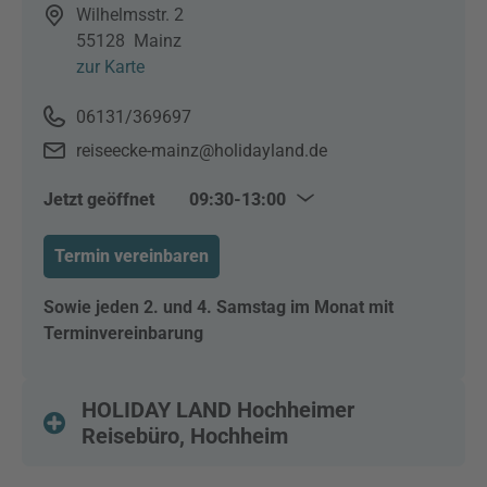
Wilhelmsstr. 2
55128
Mainz
zur Karte
06131/369697
reiseecke-mainz@holidayland.de
Jetzt geöffnet
09:30-13:00
Mo–Fr
09:30–13:00
Termin vereinbaren
Mo–Di & Do–Fr
14:00–17:30
Sowie jeden 2. und 4. Samstag im Monat mit
Terminvereinbarung
HOLIDAY LAND Hochheimer
Reisebüro, Hochheim