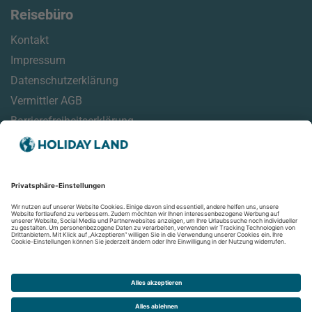
Reisebüro
Kontakt
Impressum
Datenschutzerklärung
Vermittler AGB
Barrierefreiheitserklärung
Service
Reisehinweise
Reisemonitor
Online Check-In Informationen
Aktuelles
Newsletter